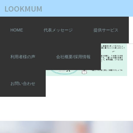
LOOKMUM
ABA-therapist-voice4
HOME
代表メッセージ
提供サービス
利用者様の声
会社概要/採用情報
お問い合わせ
ABA-therapist-voice4