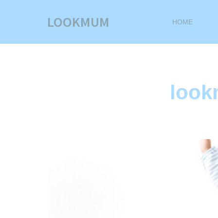
LOOKMUM
HOME
look